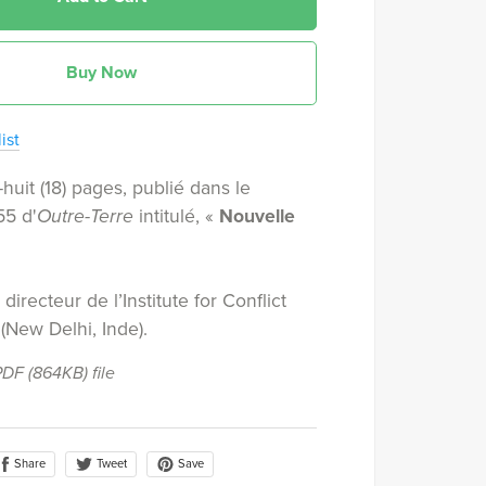
Buy Now
ist
-huit (18) pages, publié dans le
55 d'
Outre-Terre
intitulé, «
Nouvelle
 directeur de l’Institute for Conflict
New Delhi, Inde).
 PDF
(864KB)
file
Share
Save
Tweet