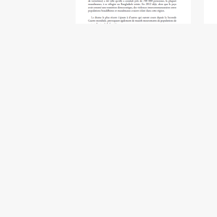
L’Arakan, une situation typique de
De
frontière - Alexandra de Mersan
£5.00