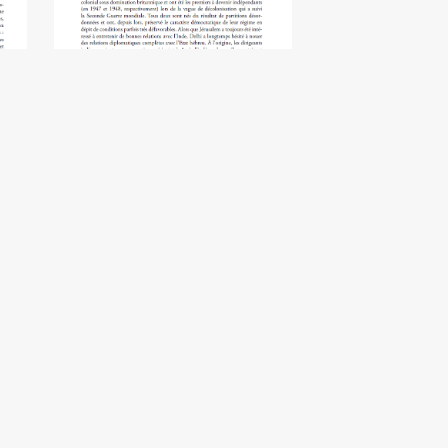
Le partenariat stratégique entre
ël
l’Inde et Israël - Efraim Inbar
£3.50