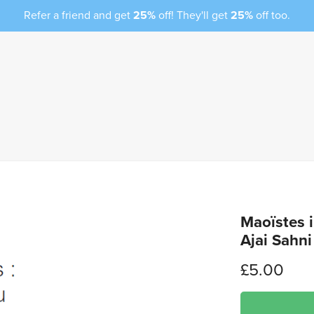
Refer a friend and get
25%
off! They'll get
25%
off too.
Maoïstes i
Ajai Sahni
£5.00