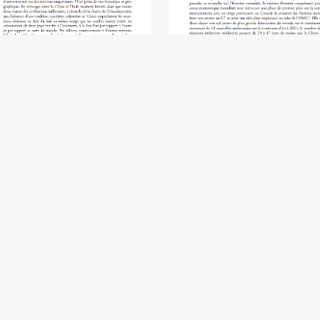
lhi vu de Pékin - Zhang Yike
Inde-Afrique : l’échelle
intercontinentale - Nathana
£5.00
Herzog
£3.50