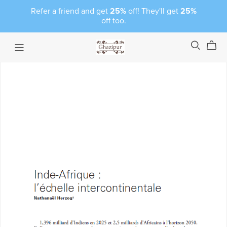
Refer a friend and get
25%
off! They'll get
25%
off too.